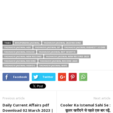
TAGS
BHUPENDRA JAISWAL
YASHASVI JAISWAL 2023 RECORD
YASHASVI JAISWAL AGE
YASHASVI JAISWAL GF
YASHASVI JAISWAL HIGHEST SCORE
YASHASVI JAISWAL HOUSE
YASHASVI JAISWAL NET WORTH
YASHASVI JAISWAL NEW RECORD
YASHASVI JAISWAL NEW RECORD 2023
YASHASVI JAISWAL RECORD
YASHASVI JAISWAL RECORD 2023
YASHASVI JAISWAL VIDEOS
YASHASVI JAISWAL WIFE
Facebook
Twitter
Previous article
Next article
Daily Current Affairs pdf
Cooler Ka Istemal Sahi Se :
Download 02 March 2023 |
कूलर खरीदने से पहले एक बार पढ़ें,