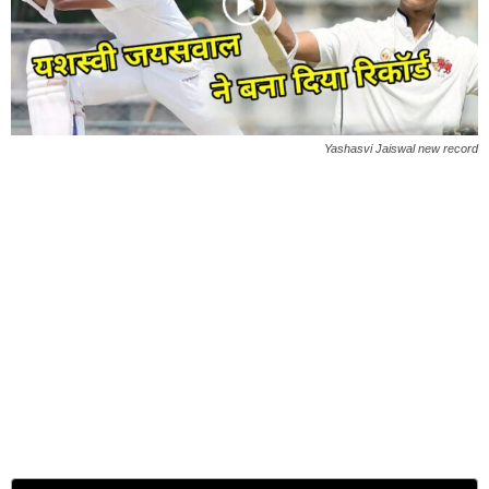
Yashasvi Jaiswal new record