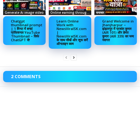
Generate Ai image video
Online earning through social media
समाचार
Chatgpt
Learn Online
Grand Welcome in
thumbnail prompt
Work with
Jhanjharpur –
| 1 मिनट में बनाएं
NewsViralSK.com
झंझारपुर में प्रशांत कुमार
प्रोफेशनल YouTube
|
(AIR 101) और हेमंत
Thumbnail – सिर्फ
NewsViralSK.com
कुमार (AIR 339) का भव्य
ChatGPT से!
के साथ सीखें और शुरू करें
स्वागत
ऑनलाइन काम
2 COMMENTS