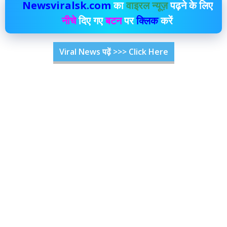
Newsviralsk.com
का
वाइरल न्यूज़
पढ़ने के लिए
नीचे
दिए गए
बटन
पर
क्लिक
करें
Viral News पढ़ें >>> Click Here