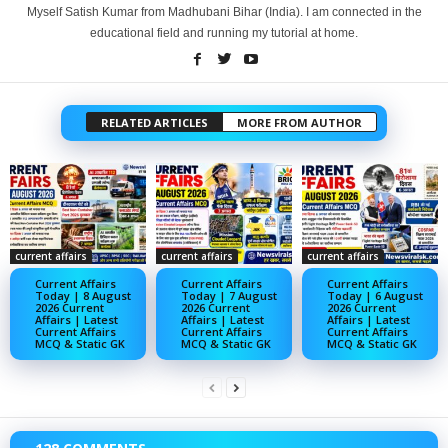
Myself Satish Kumar from Madhubani Bihar (India). I am connected in the
educational field and running my tutorial at home.
RELATED ARTICLES
MORE FROM AUTHOR
current affairs
current affairs
current affairs
Current Affairs
Current Affairs
Current Affairs
Today | 8 August
Today | 7 August
Today | 6 August
2026 Current
2026 Current
2026 Current
Affairs | Latest
Affairs | Latest
Affairs | Latest
Current Affairs
Current Affairs
Current Affairs
MCQ & Static GK
MCQ & Static GK
MCQ & Static GK