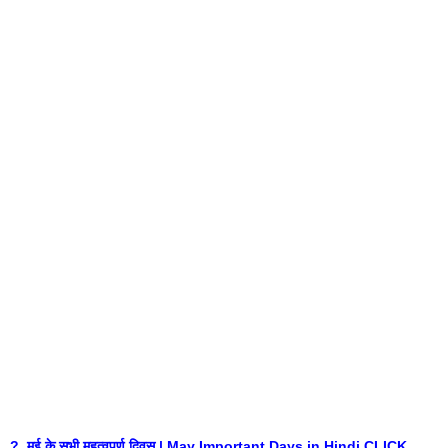
? मई के सभी महत्वपूर्ण दिवस | May Important Days in Hindi CLICK