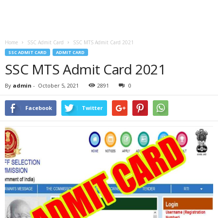
Home
SSC Admit Card
SSC MTS Admit Card 2021
SSC ADMIT CARD
ADMIT CARD
SSC MTS Admit Card 2021
By
admin
-
October 5, 2021
2891
0
Facebook
Twitter