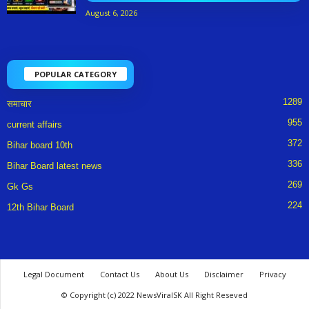
August 6, 2026
POPULAR CATEGORY
1289
समाचार
955
current affairs
372
Bihar board 10th
336
Bihar Board latest news
269
Gk Gs
224
12th Bihar Board
Legal Document
Contact Us
About Us
Disclaimer
Privacy
© Copyright (c) 2022 NewsViralSK All Right Reseved