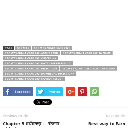
TAGS
SSC MTS
SSC MTS ADMIT CARD 2021
SSC MTS ADMIT CARD 2021 ADMIT CARD
SSC MTS ADMIT CARD 2021 BY NAME
SSC MTS ADMIT CARD 2021 CHECK LINK
SSC MTS ADMIT CARD 2021 DATE SARKARI RESULT
SSC MTS ADMIT CARD 2021 DIRECT LINK
SSC MTS ADMIT CARD 2021 DOWNLOAD
SSC MTS ADMIT CARD 2021 DOWNLOAD DIRECT LINK
SSC MTS ADMIT CARD 2021 SARKARI RESULT
Facebook
Twitter
Previous article
Next article
Chapter 5 अर्थशास्त्र : – रोजगार
Best way to Earn