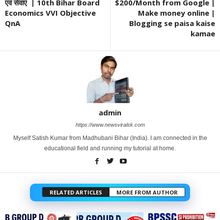
एवं सेवाएं | 10th Bihar Board
$200/Month from Google |
Economics VVI Objective
Make money online |
QnA
Blogging se paisa kaise
kamae
admin
https://www.newsviralsk.com
Myself Satish Kumar from Madhubani Bihar (India). I am connected in the
educational field and running my tutorial at home.
RELATED ARTICLES
MORE FROM AUTHOR