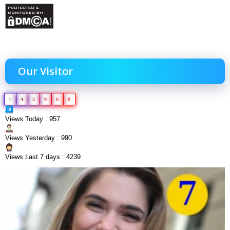
Our Visitor
1
4
3
9
8
8
Views Today : 957
Views Yesterday : 990
Views Last 7 days : 4239