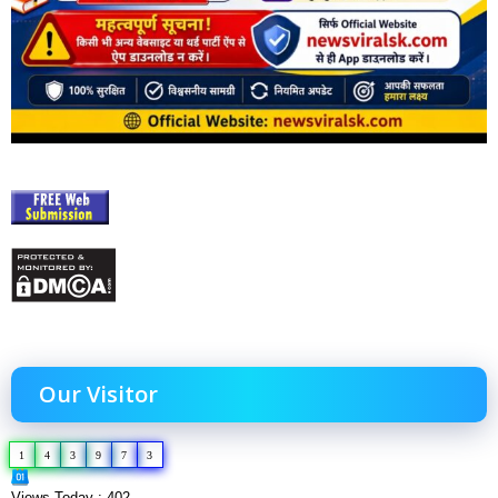
Our Visitor
1
4
3
9
7
3
Views Today : 402