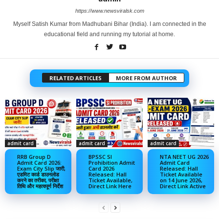
https://www.newsviralsk.com
Myself Satish Kumar from Madhubani Bihar (India). I am connected in the
educational field and running my tutorial at home.
RELATED ARTICLES
MORE FROM AUTHOR
admit card
admit card
admit card
RRB Group D
BPSSC SI
NTA NEET UG 2026
Admit Card 2026:
Prohibition Admit
Admit Card
Exam City Slip जारी,
Card 2026
Released: Hall
एडमिट कार्ड डाउनलोड
Released: Hall
Ticket Available
करने का तरीका, परीक्षा
Ticket Available,
on 14 June 2026,
तिथि और महत्वपूर्ण निर्देश
Direct Link Here
Direct Link Active