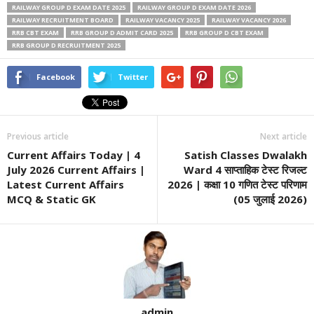
RAILWAY GROUP D EXAM DATE 2025
RAILWAY GROUP D EXAM DATE 2026
RAILWAY RECRUITMENT BOARD
RAILWAY VACANCY 2025
RAILWAY VACANCY 2026
RRB CBT EXAM
RRB GROUP D ADMIT CARD 2025
RRB GROUP D CBT EXAM
RRB GROUP D RECRUITMENT 2025
Facebook
Twitter
Previous article
Next article
Current Affairs Today | 4
Satish Classes Dwalakh
July 2026 Current Affairs |
Ward 4 साप्ताहिक टेस्ट रिजल्ट
Latest Current Affairs
2026 | कक्षा 10 गणित टेस्ट परिणाम
MCQ & Static GK
(05 जुलाई 2026)
admin