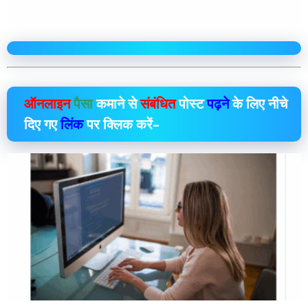
ऑनलाइन
पैसा
कमाने से
संबंधित
पोस्ट
पढ़ने
के लिए नीचे
दिए गए
लिंक
पर क्लिक करें–