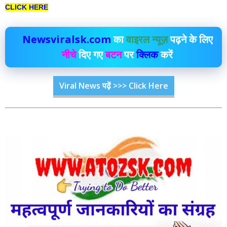
CLICK HERE
Newsviralsk.com
का
वाइरल न्यूज़
पढ़ने के लिए
नीचे
दिए गए
बटन
पर
क्लिक
करें
Viral News पढ़ें >>> Click Here