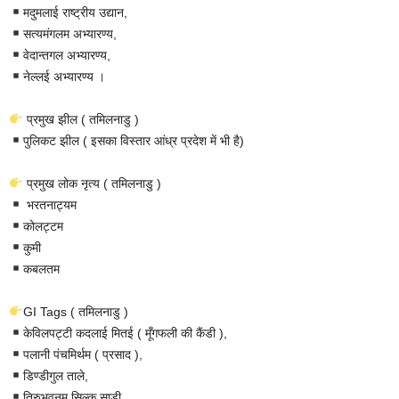
मदुमलाई राष्ट्रीय उद्यान,
सत्यमंगलम अभ्यारण्य,
वेदान्तगल अभ्यारण्य,
नेल्लई अभ्यारण्य ।
प्रमुख झील ( तमिलनाडु )
पुलिकट झील ( इसका विस्तार आंध्र प्रदेश में भी है)
प्रमुख लोक नृत्य ( तमिलनाडु )
भरतनाट्यम
कोलट्टम
कुमी
कबलतम
GI Tags ( तमिलनाडु )
केविलपट्टी कदलाई मितई ( मूँगफली की कैंडी ),
पलानी पंचमिर्थम ( प्रसाद ),
डिण्डीगुल ताले,
तिरुभुवनम सिल्क साड़ी,