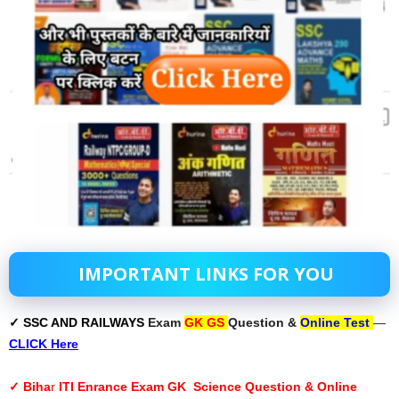
IMPORTANT LINKS FOR YOU
✓ SSC AND RAILWAYS
Exam
GK GS
Question &
Online Test
—
CLICK Here
✓ Biha
r
ITI Enrance Exam GK Science Question & Online