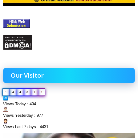
Our Visitor
1
4
4
0
1
5
Views Today : 494
Views Yesterday : 977
Views Last 7 days : 4431