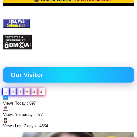
Our Visitor
1
4
4
0
2
2
Views Today : 697
Views Yesterday : 977
Views Last 7 days : 4634