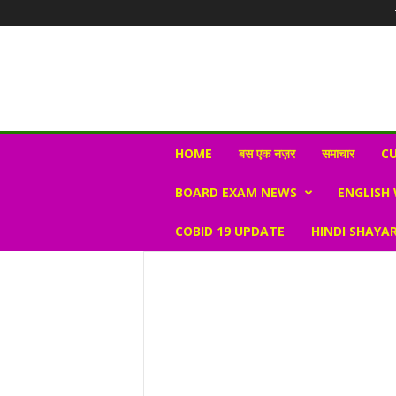
N
HOME
बस एक नज़र
समाचार
CU
e
w
BOARD EXAM NEWS
ENGLISH
s
V
COBID 19 UPDATE
HINDI SHAYAR
i
r
a
l
S
K