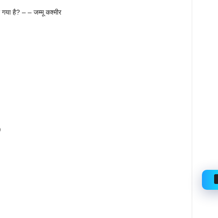
या है? – – जम्मू कश्मीर
)