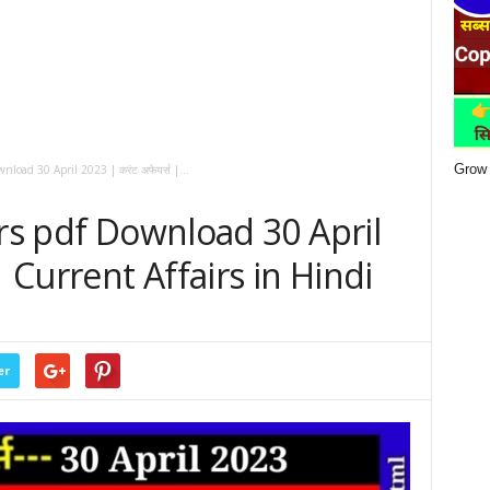
Grow 
nload 30 April 2023 | करंट अफेयर्स |...
irs pdf Download 30 April
| Current Affairs in Hindi
er