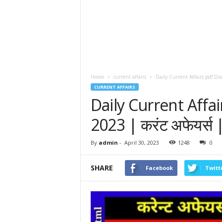
Home
current affairs
Daily Current Affairs pdf Dow
CURRENT AFFAIRS
Daily Current Affa
2023 | करंट अफेयर्स 
By
admin
-
April 30, 2023
1248
0
SHARE
Facebook
Twitt