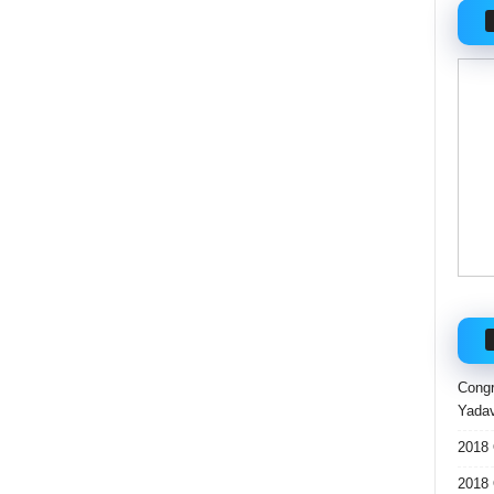
Congr
Yadav
2018 
2018 