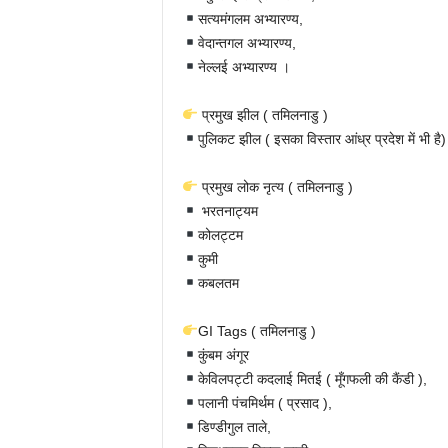
सत्यमंगलम अभ्यारण्य,
वेदान्तगल अभ्यारण्य,
नेल्लई अभ्यारण्य ।
प्रमुख झील ( तमिलनाडु )
पुलिकट झील ( इसका विस्तार आंध्र प्रदेश में भी है)
प्रमुख लोक नृत्य ( तमिलनाडु )
भरतनाट्यम
कोलट्टम
कुमी
कबलतम
GI Tags ( तमिलनाडु )
कुंबम अंगूर
केविलपट्टी कदलाई मितई ( मूँगफली की कैंडी ),
पलानी पंचमिर्थम ( प्रसाद ),
डिण्डीगुल ताले,