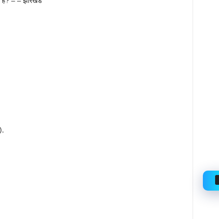
 है? – – झारखंड
),