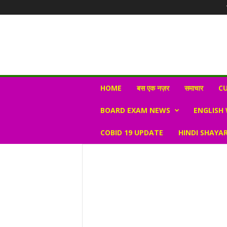
N
HOME
बस एक नज़र
समाचार
CU
e
w
BOARD EXAM NEWS
ENGLISH
s
V
COBID 19 UPDATE
HINDI SHAYAR
i
r
a
l
S
K