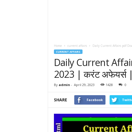
Home
current affairs
Daily Current Affairs pdf Dow
CURRENT AFFAIRS
Daily Current Affa
2023 | करंट अफेयर्स 
By
admin
-
April 29, 2023
1428
0
SHARE
Facebook
Twitt