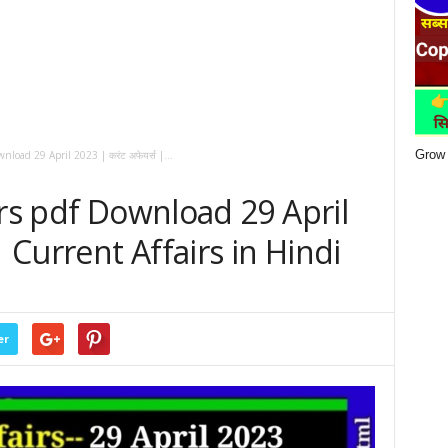
Grow 
nload 29 April 2023 | करंट अफेयर्स |...
irs pdf Download 29 April
| Current Affairs in Hindi
er