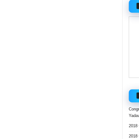
Congr
Yadav
2018 
2018 