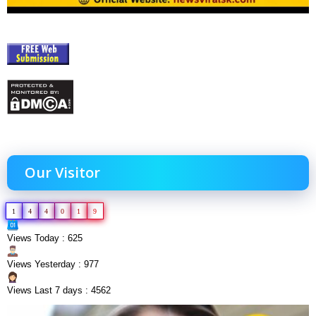
Our Visitor
1
4
4
0
1
9
Views Today : 625
Views Yesterday : 977
Views Last 7 days : 4562