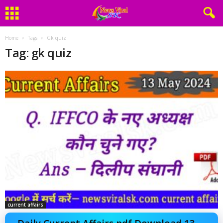
Home
Tags
Gk quiz
Tag: gk quiz
current affairs