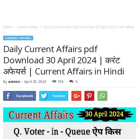
Home
current affairs
Daily Current Affairs pdf Download 30 April 2024 | करंट अफेयर्स
|...
CURRENT AFFAIRS
Daily Current Affairs pdf
Download 30 April 2024 | करंट
अफेयर्स | Current Affairs in Hindi
By
admin
-
April 30, 2024
734
0
Facebook
Twitter