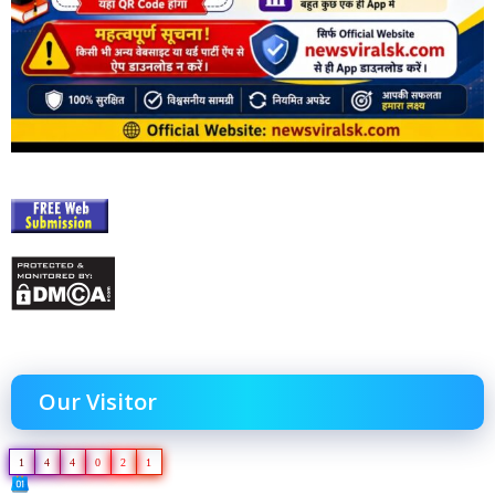
Our Visitor
1
4
4
0
2
1