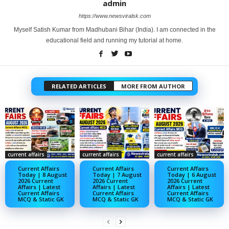
admin
https://www.newsviralsk.com
Myself Satish Kumar from Madhubani Bihar (India). I am connected in the
educational field and running my tutorial at home.
RELATED ARTICLES
MORE FROM AUTHOR
current affairs
current affairs
current affairs
Current Affairs
Current Affairs
Current Affairs
Today | 8 August
Today | 7 August
Today | 6 August
2026 Current
2026 Current
2026 Current
Affairs | Latest
Affairs | Latest
Affairs | Latest
Current Affairs
Current Affairs
Current Affairs
MCQ & Static GK
MCQ & Static GK
MCQ & Static GK