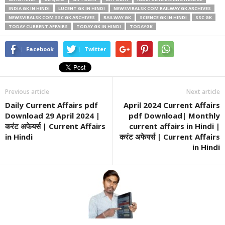
INDIA GK IN HINDI
LUCENT GK IN HINDI
NEWSVIRALSK COM RAILWAY GK ARCHIVES
NEWSVIRALSK COM SSC GK ARCHIVES
RAILWAY GK
SCIENCE GK IN HINDI
SSC GK
TODAY CURRENT AFFAIRS
TODAY GK IN HINDI
TODAYGK
Facebook
Twitter
Previous article
Next article
Daily Current Affairs pdf
April 2024 Current Affairs
Download 29 April 2024 |
pdf Download| Monthly
करंट अफेयर्स | Current Affairs
current affairs in Hindi |
in Hindi
करंट अफेयर्स | Current Affairs
in Hindi