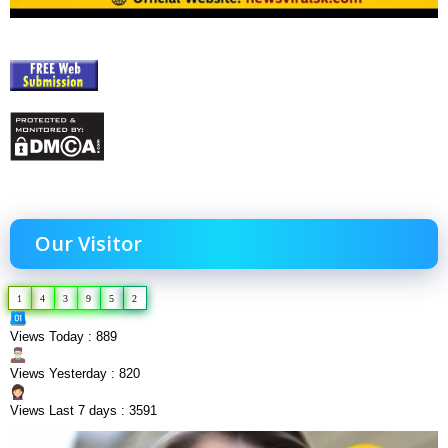
Our Visitor
1
4
3
9
5
2
Views Today : 889
Views Yesterday : 820
Views Last 7 days : 3591