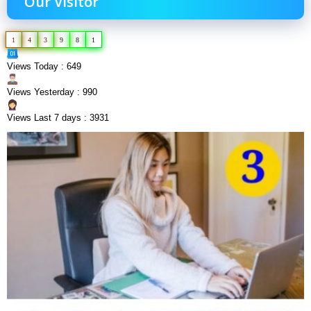
Our Visitor
1
4
3
9
8
1
Views Today : 649
Views Yesterday : 990
Views Last 7 days : 3931