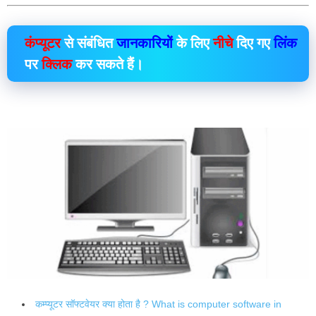
कंप्यूटर
से संबंधित
जानकारियों
के लिए
नीचे
दिए गए
लिंक
पर
क्लिक
कर सकते हैं।
कम्प्यूटर सॉफ्टवेयर क्या होता है ? What is computer software in