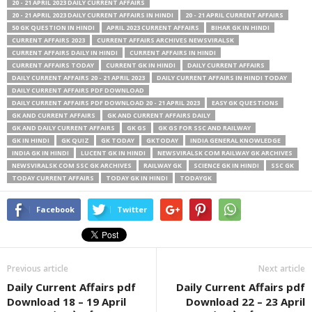
20 - 21 APRIL 2023 DAILY CURRENT AFFAIRS
20 - 21 APRIL 2023 DAILY CURRENT AFFAIRS IN HINDI
20 - 21 APRIL CURRENT AFFAIRS
50 GK QUESTION IN HINDI
APRIL 2023 CURRENT AFFAIRS
BIHAR GK IN HINDI
CURRENT AFFAIRS 2023
CURRENT AFFAIRS ARCHIVES NEWSVIRALSK
CURRENT AFFAIRS DAILY IN HINDI
CURRENT AFFAIRS IN HINDI
CURRENT AFFAIRS TODAY
CURRENT GK IN HINDI
DAILY CURRENT AFFAIRS
DAILY CURRENT AFFAIRS 20 - 21 APRIL 2023
DAILY CURRENT AFFAIRS IN HINDI TODAY
DAILY CURRENT AFFAIRS PDF DOWNLOAD
DAILY CURRENT AFFAIRS PDF DOWNLOAD 20 - 21 APRIL 2023
EASY GK QUESTIONS
GK AND CURRENT AFFAIRS
GK AND CURRENT AFFAIRS DAILY
GK AND DAILY CURRENT AFFAIRS
GK GS
GK GS FOR SSC AND RAILWAY
GK IN HINDI
GK QUIZ
GK TODAY
GKTODAY
INDIA GENERAL KNOWLEDGE
INDIA GK IN HINDI
LUCENT GK IN HINDI
NEWSVIRALSK COM RAILWAY GK ARCHIVES
NEWSVIRALSK COM SSC GK ARCHIVES
RAILWAY GK
SCIENCE GK IN HINDI
SSC GK
TODAY CURRENT AFFAIRS
TODAY GK IN HINDI
TODAYGK
Facebook
Twitter
Previous article
Next article
Daily Current Affairs pdf
Daily Current Affairs pdf
Download 18 – 19 April
Download 22 – 23 April