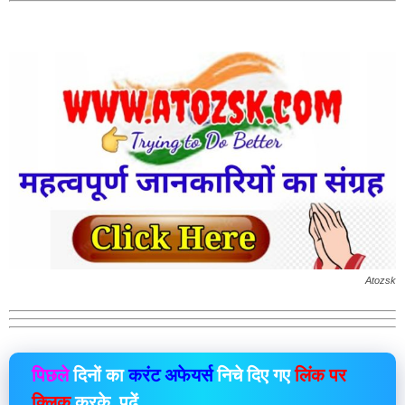
Atozsk
पिछले
दिनों का
करंट अफेयर्स
निचे दिए गए
लिंक पर
क्लिक
करके पढ़ें