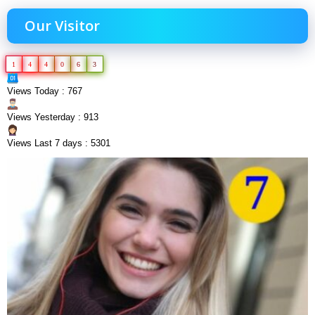
Our Visitor
1
4
4
0
6
3
Views Today : 767
Views Yesterday : 913
Views Last 7 days : 5301