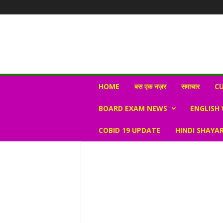
N
HOME
बस एक नज़र
समाचार
CU
e
w
BOARD EXAM NEWS
ENGLISH
s
V
COBID 19 UPDATE
HINDI SHAYAR
i
r
a
l
S
K