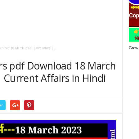
Grow 
nload 18 March 2023 | करंट अफेयर्स |...
airs pdf Download 18 March
 | Current Affairs in Hindi
er