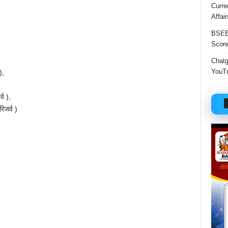
Curre
Affai
BSEB 
Score
Chatgp
YouTu
),
्व ),
िजर्व )