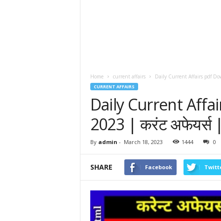
Home
current affairs
Daily Current Affairs pdf Dow
CURRENT AFFAIRS
Daily Current Aff
2023 | करंट अफेयर्स
By
admin
-
March 18, 2023
1444
0
SHARE
Facebook
Twitt