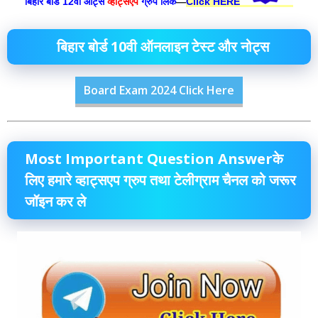
बिहार बोर्ड 12वीं आर्ट्स
व्हाट्सएप
ग्रुप लिंक
—
Click HERE
बिहार बोर्ड 10वी ऑनलाइन टेस्ट और नोट्स
Board Exam 2024 Click Here
Most Important Question Answerके
लिए हमारे व्हाट्सएप ग्रुप तथा टेलीग्राम चैनल को जरूर
जॉइन कर ले