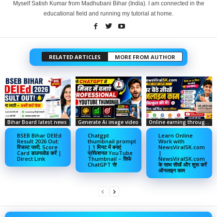
Myself Satish Kumar from Madhubani Bihar (India). I am connected in the
educational field and running my tutorial at home.
RELATED ARTICLES
MORE FROM AUTHOR
Bihar Board latest news
Generate Ai image video
Online earning through social media
BSEB Bihar DElEd
Chatgpt
Learn Online
Result 2026 Out:
thumbnail prompt
Work with
रिजल्ट जारी, Score
| 1 मिनट में बनाएं
NewsViralSK.com
Card डाउनलोड करें |
प्रोफेशनल YouTube
|
Direct Link
Thumbnail – सिर्फ
NewsViralSK.com
ChatGPT से!
के साथ सीखें और शुरू करें
ऑनलाइन काम