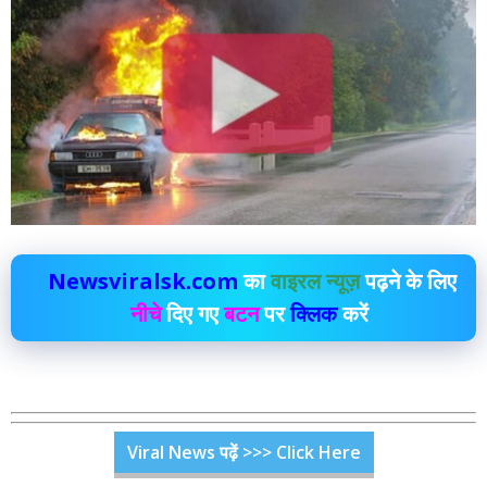
Newsviralsk.com
का
वाइरल न्यूज़
पढ़ने के लिए
नीचे
दिए गए
बटन
पर
क्लिक
करें
Viral News पढ़ें >>> Click Here