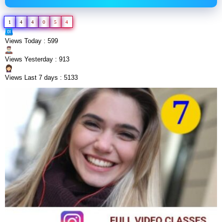
1
4
4
0
5
4
Views Today : 599
Views Yesterday : 913
Views Last 7 days : 5133