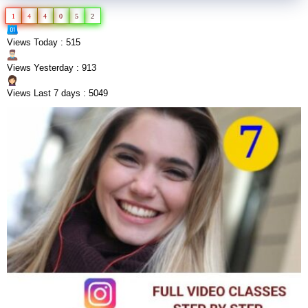
1
4
4
0
5
2
Views Today : 515
Views Yesterday : 913
Views Last 7 days : 5049