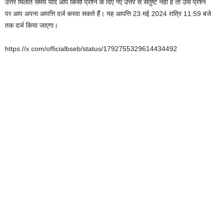
उत्तर मिलाते समय यदि आप किसी प्रश्न के दिए गए उत्तर से संतुष्ट नहीं है तो उसे प्रश्न
पर आप अपना आपत्ति दर्ज करवा सकते हैं। यह आपत्ति 23 मई 2024 रात्रि 11:59 बजे
तक दर्ज किया जाएगा।
https://x.com/officialbseb/status/1792755329614434492