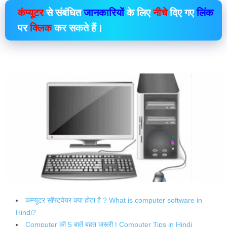
कंप्यूटर
से संबंधित
जानकारियों
के लिए
नीचे
दिए गए
लिंक
पर
क्लिक
कर सकते हैं।
कम्प्यूटर सॉफ्टवेयर क्या होता है ? What is computer software in
Hindi?
Computer की 5 बातें बहुत जरूरी | Computer Tips in Hindi