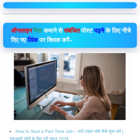
ऑनलाइन
पैसा
कमाने से
संबंधित
पोस्ट
पढ़ने
के लिए नीचे
दिए गए
लिंक
पर क्लिक करें–
How to Start a Part-Time Job – पार्ट-टाइम जॉब कैसे शुरू करें |
शुरुआती लोगों के लिए पूरी गाइड 2026