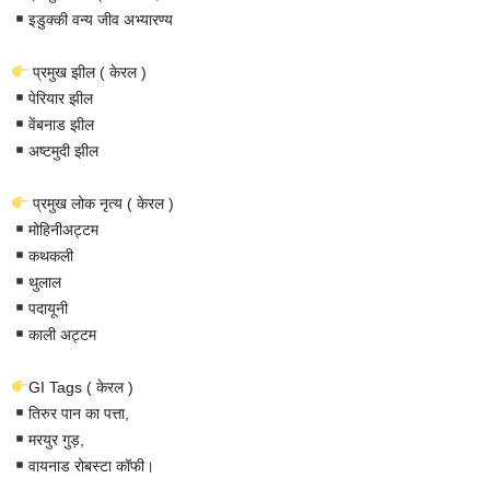
इडुक्की वन्य जीव अभ्यारण्य
प्रमुख झील ( केरल )
पेरियार झील
वेंबनाड झील
अष्टमुदी झील
प्रमुख लोक नृत्य ( केरल )
मोहिनीअट्टम
कथकली
थुलाल
पदायूनी
काली अट्टम
GI Tags ( केरल )
तिरुर पान का पत्ता,
मरयुर गुड़,
वायनाड रोबस्टा कॉफी।