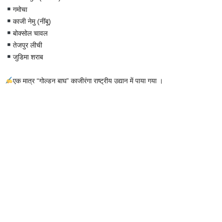
गमोचा
काजी नेमु (नींबू)
बोक्सोल चावल
तेजपुर लीची
जुडिमा शराब
एक मात्र “गोल्डन बाघ” काजीरंगा राष्ट्रीय उद्यान में पाया गया ।