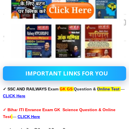
IMPORTANT LINKS FOR YOU
✓ SSC AND RAILWAYS
Exam
GK GS
Question &
Online Test
—
CLICK Here
✓ Biha
r
ITI Enrance Exam GK Science Question & Online
Test
—
CLICK Here