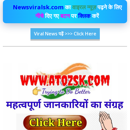
Newsviralsk.com
का
वाइरल न्यूज़
पढ़ने के लिए
नीचे
दिए गए
बटन
पर
क्लिक
करें
Viral News पढ़ें >>> Click Here