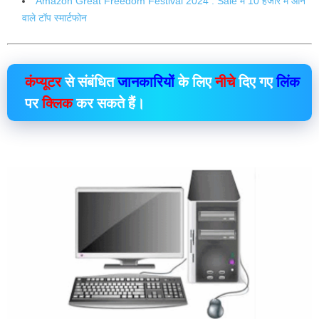
Amazon Great Freedom Festival 2024 : Sale में 10 हजार में आने
वाले टॉप स्मार्टफोन
कंप्यूटर
से संबंधित
जानकारियों
के लिए
नीचे
दिए गए
लिंक
पर
क्लिक
कर सकते हैं।