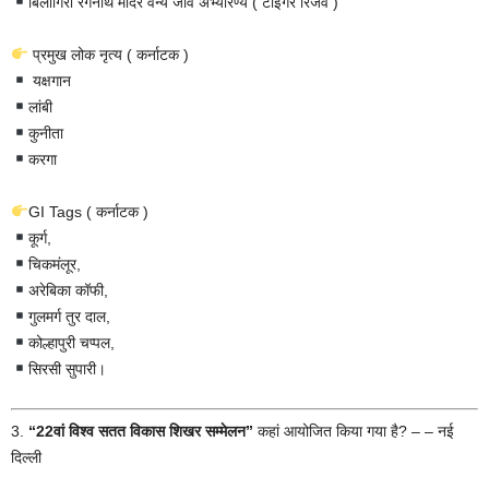
बिलीगिरी रंगनाथ मंदिर वन्य जीव अभ्यारण्य ( टाइगर रिजर्व )
प्रमुख लोक नृत्य ( कर्नाटक )
यक्षगान
लांबी
कुनीता
करगा
GI Tags ( कर्नाटक )
कूर्ग,
चिकमंलूर,
अरेबिका कॉफी,
गुलमर्ग तुर दाल,
कोल्हापुरी चप्पल,
सिरसी सुपारी।
3.
“22वां विश्व सतत विकास शिखर सम्मेलन”
कहां आयोजित किया गया है? – – नई
दिल्ली