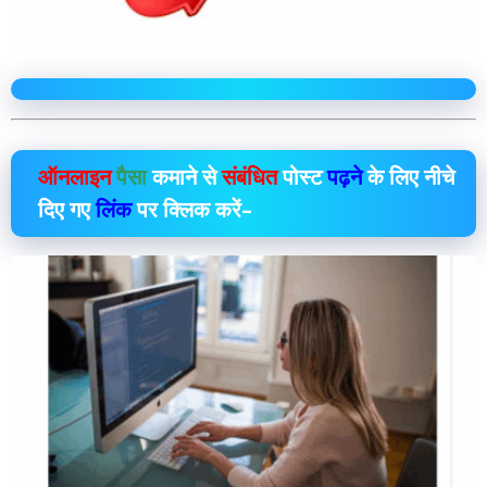
ऑनलाइन
पैसा
कमाने से
संबंधित
पोस्ट
पढ़ने
के लिए नीचे
दिए गए
लिंक
पर क्लिक करें–