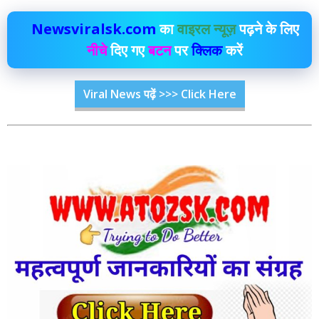
Newsviralsk.com
का
वाइरल न्यूज़
पढ़ने के लिए
नीचे
दिए गए
बटन
पर
क्लिक
करें
Viral News पढ़ें >>> Click Here