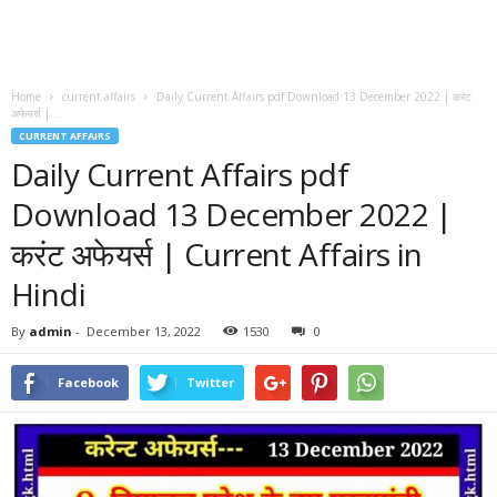
Home
current affairs
Daily Current Affairs pdf Download 13 December 2022 | करंट
अफेयर्स |...
CURRENT AFFAIRS
Daily Current Affairs pdf
Download 13 December 2022 |
करंट अफेयर्स | Current Affairs in
Hindi
By
admin
-
December 13, 2022
1530
0
Facebook
Twitter