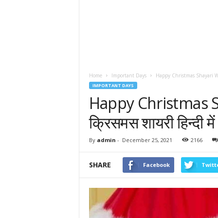
Home
Important Days
Happy Christmas Shayari Wishe
IMPORTANT DAYS
Happy Christmas S
क्रिसमस शायरी हिन्दी में
By
admin
-
December 25, 2021
2166
SHARE
Facebook
Twitt