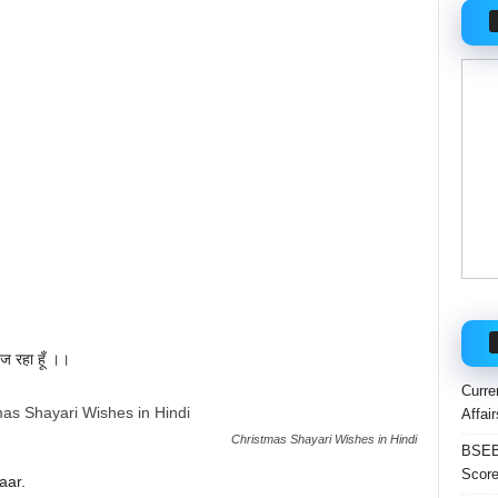
ेज रहा हूँ ।।
Curre
Affai
Christmas Shayari Wishes in Hindi
BSEB 
Score
aar.