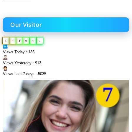
Our Visitor
1
4
4
0
4
3
Views Today : 185
Views Yesterday : 913
Views Last 7 days : 5035