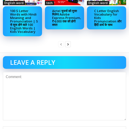
English word
tech
English word
100 S Letter
Airtel यूजर्स को मुफ्त
C Letter English
Words with Hindi
मिलेगा Adobe
Vocabulary for
Meaning and
Express Premium,
Kids
Pronunciation | S
₹4,000 तक की होगी
Pronunciation और
से शुरू होने वाले 100
बचत
हिंदी अर्थ के साथ
English Words |
Kids Vocabulary
LEAVE A REPLY