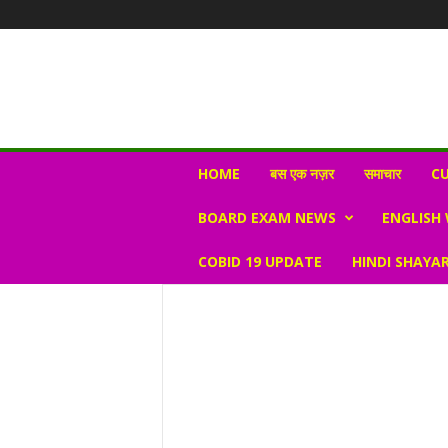
N
HOME
बस एक नज़र
समाचार
CU
e
w
BOARD EXAM NEWS
ENGLISH
s
V
COBID 19 UPDATE
HINDI SHAYAR
i
r
a
l
S
K