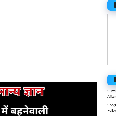
Curre
Affai
Congr
Follo