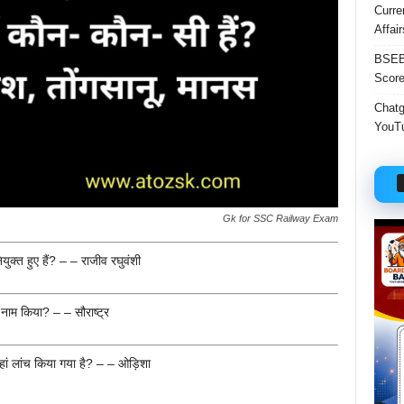
Curre
Affai
BSEB 
Score
Chatgp
YouTu
Gk for SSC Railway Exam
युक्त हुए हैं? – – राजीव रघुवंशी
ाम किया? – – सौराष्ट्र
ां लांच किया गया है? – – ओड़िशा