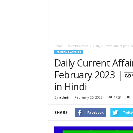
Home
current affairs
Daily Current Affairs pdf Dow
CURRENT AFFAIRS
Daily Current Affa
February 2023 | करं
in Hindi
By
admin
-
February 25, 2023
1758
SHARE
Facebook
Twitt