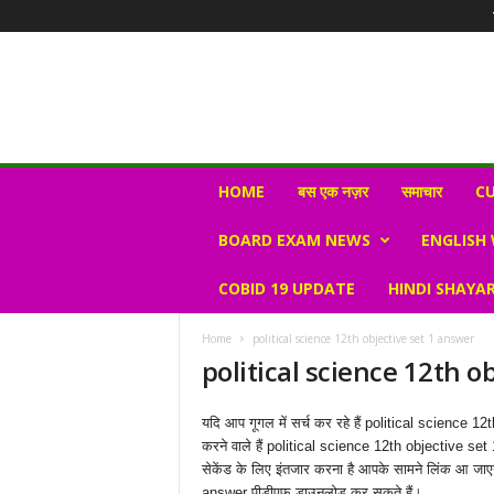
N
HOME
बस एक नज़र
समाचार
CU
e
w
BOARD EXAM NEWS
ENGLISH
s
V
COBID 19 UPDATE
HINDI SHAYAR
i
r
a
Home
political science 12th objective set 1 answer
l
political science 12th o
S
K
यदि आप गूगल में सर्च कर रहे हैं political science 
करने वाले हैं political science 12th objective s
सेकेंड के लिए इंतजार करना है आपके सामने लिंक आ ज
answer पीडीएफ डाउनलोड कर सकते हैं।