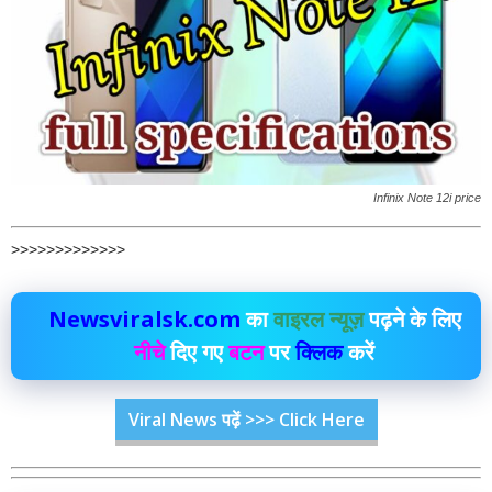
Infinix Note 12i price
>>>>>>>>>>>>>
Newsviralsk.com
का
वाइरल न्यूज़
पढ़ने के लिए
नीचे
दिए गए
बटन
पर
क्लिक
करें
Viral News पढ़ें >>> Click Here