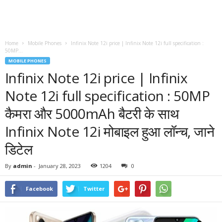
Home
Mobile Phones
Infinix Note 12i price | Infinix Note 12i full specification :
50MP...
MOBILE PHONES
Infinix Note 12i price | Infinix
Note 12i full specification : 50MP
कैमरा और 5000mAh बैटरी के साथ
Infinix Note 12i मोबाइल हुआ लॉन्च, जाने
डिटेल
By
admin
-
January 28, 2023
1204
0
Facebook
Twitter