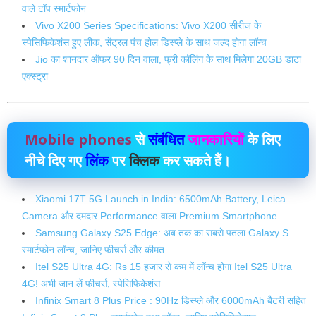
वाले टॉप स्मार्टफोन
Vivo X200 Series Specifications: Vivo X200 सीरीज के
स्पेसिफिकेशंस हुए लीक, सेंट्रल पंच होल डिस्प्ले के साथ जल्द होगा लॉन्च
Jio का शानदार ऑफर 90 दिन वाला, फ्री कॉलिंग के साथ मिलेगा 20GB डाटा
एक्स्ट्रा
Mobile phones
से
संबंधित
जानकारियों
के लिए
नीचे दिए गए
लिंक
पर
क्लिक
कर सकते हैं।
Xiaomi 17T 5G Launch in India: 6500mAh Battery, Leica
Camera और दमदार Performance वाला Premium Smartphone
Samsung Galaxy S25 Edge: अब तक का सबसे पतला Galaxy S
स्मार्टफोन लॉन्च, जानिए फीचर्स और कीमत
Itel S25 Ultra 4G: Rs 15 हजार से कम में लॉन्‍च होगा Itel S25 Ultra
4G! अभी जान लें फीचर्स, स्‍पेसिफ‍िकेशंस
Infinix Smart 8 Plus Price : 90Hz डिस्प्ले और 6000mAh बैटरी सहित