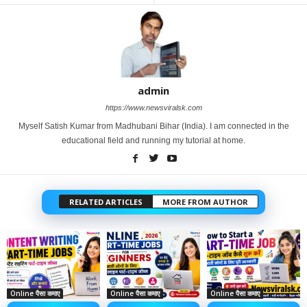
admin
https://www.newsviralsk.com
Myself Satish Kumar from Madhubani Bihar (India). I am connected in the
educational field and running my tutorial at home.
RELATED ARTICLES
MORE FROM AUTHOR
Online पैसा कमाए
Online पैसा कमाए
Online पैसा कमाए