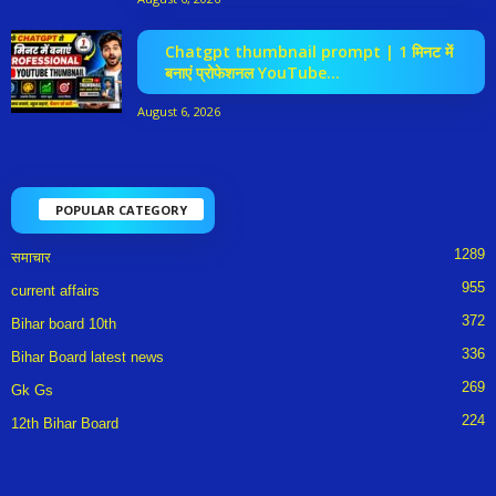
Chatgpt thumbnail prompt | 1 मिनट में
बनाएं प्रोफेशनल YouTube...
August 6, 2026
POPULAR CATEGORY
1289
समाचार
955
current affairs
372
Bihar board 10th
336
Bihar Board latest news
269
Gk Gs
224
12th Bihar Board