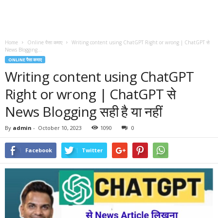
Home
Online पैसा कमाए
Writing content using ChatGPT Right or wrong | ChatGPT से
News Blogging...
ONLINE पैसा कमाए
Writing content using ChatGPT
Right or wrong | ChatGPT से
News Blogging सही है या नहीं
By
admin
-
October 10, 2023
1090
0
Facebook
Twitter