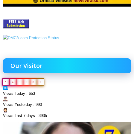
Our Visitor
1
4
3
9
8
1
Views Today : 653
Views Yesterday : 990
Views Last 7 days : 3935