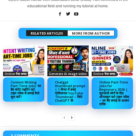
educational field and running my tutorial at home.
RELATED ARTICLES
MORE FROM AUTHOR
Online पैसा कमाए
Generate Ai image video
Online पैसा कमाए
Content Writing
Chatgpt
Online Part-Time
Part-Time Jobs: घर
thumbnail prompt
Jobs for
बैठे कंटेंट राइटिंग पार्ट-
| 1 मिनट में बनाएं
Beginners 2026 |
टाइम जॉब्स से कमाई कैसे
प्रोफेशनल YouTube
शुरुआती लोगों के लिए
शुरू करें?
Thumbnail – सिर्फ
ऑनलाइन पार्ट-टाइम जॉब्स
ChatGPT से!
– घर बैठे कमाई के आसान
तरीके
3 COMMENTS