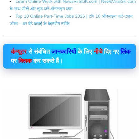
Learn Online Work with NewsViralSK.com | NewsViralSK.com
के साथ सीखें और शुरू करें ऑनलाइन काम
Top 10 Online Part-Time Jobs 2026 | टॉप 10 ऑनलाइन पार्ट-टाइम
जॉब्स – घर बैठे कमाई के बेहतरीन तरीके
कंप्यूटर
से संबंधित
जानकारियों
के लिए
नीचे
दिए गए
लिंक
पर
क्लिक
कर सकते हैं।