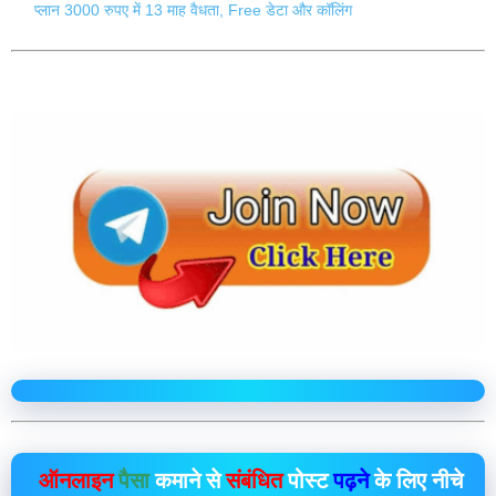
प्लान 3000 रुपए में 13 माह वैधता, Free डेटा और कॉलिंग
ऑनलाइन
पैसा
कमाने से
संबंधित
पोस्ट
पढ़ने
के लिए नीचे