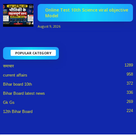
Online Test 10th Science viral objective
Model
August 9, 2026
POPULAR CATEGORY
1289
समाचार
958
current affairs
372
Bihar board 10th
336
Bihar Board latest news
269
Gk Gs
224
12th Bihar Board