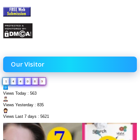
Our Visitor
1
4
4
0
8
9
Views Today : 563
Views Yesterday : 835
Views Last 7 days : 5621