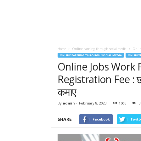
Home
Online earning through social media
Online
ONLINE EARNING THROUGH SOCIAL MEDIA
ONLINE पै
Online Jobs Work
Registration Fee : छा
कमाए
By
admin
-
February 8, 2023
1606
3
SHARE
Facebook
Twitt