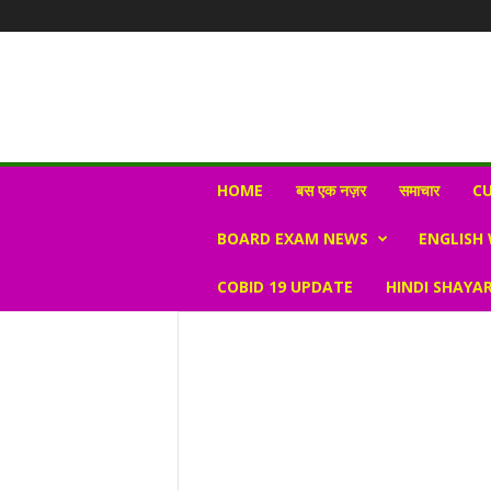
N
HOME
बस एक नज़र
समाचार
CU
e
w
BOARD EXAM NEWS
ENGLISH
s
V
COBID 19 UPDATE
HINDI SHAYAR
i
r
a
l
S
K