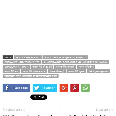
TAGS
BEST CHANAKYA NITI
BEST CHANAKYA QUOTES IN HINDI
CHANAKYA HINDI THOUGHTS
CHANAKYA NITI DARPAN KIS VICHARAK KI RACHNA HAI
CHANAKYA NITI PDF
चाणक्य नीति की 10 बातें
चाणक्य नीति की कहानी
चाणक्य नीति जीवन
चाणक्य नीति ज्ञान
चाणक्य नीति परिवार के बारे में
चाणक्य नीति स्त्री
चाणक्य नीति: दुश्मन
तेजी से गुजरेगा बुरा वक्‍त!
सबसे मुश्किल दिनों में भी चाणक्य के इन बातों को नजरअंदाज ना करें
Facebook
Twitter
Previous article
Next article