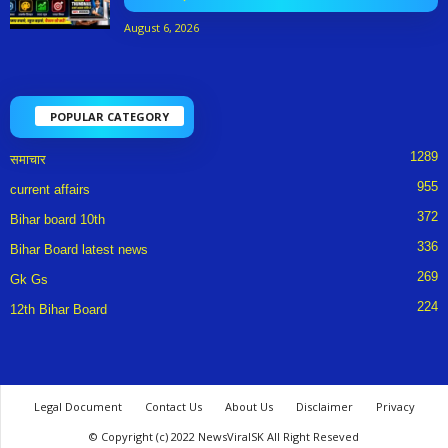
August 6, 2026
POPULAR CATEGORY
1289
समाचार
955
current affairs
372
Bihar board 10th
336
Bihar Board latest news
269
Gk Gs
224
12th Bihar Board
Legal Document
Contact Us
About Us
Disclaimer
Privacy
© Copyright (c) 2022 NewsViralSK All Right Reseved