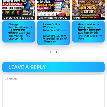
Generate Ai image video
Online earning through social media
समाचार
Chatgpt
Learn Online
Grand Welcome in
thumbnail prompt
Work with
Jhanjharpur –
| 1 मिनट में बनाएं
NewsViralSK.com
झंझारपुर में प्रशांत कुमार
प्रोफेशनल YouTube
|
(AIR 101) और हेमंत
Thumbnail – सिर्फ
NewsViralSK.com
कुमार (AIR 339) का भव्य
ChatGPT से!
के साथ सीखें और शुरू करें
स्वागत
ऑनलाइन काम
LEAVE A REPLY