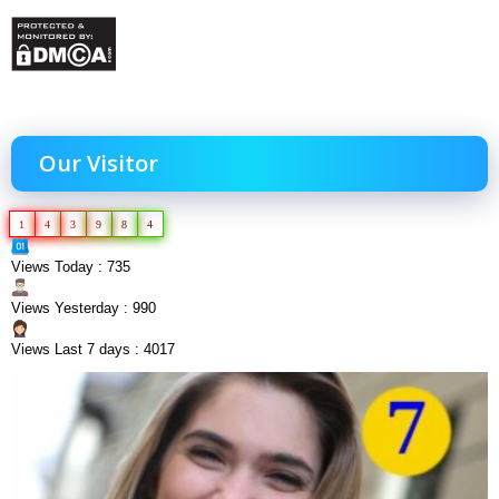
Our Visitor
1
4
3
9
8
4
Views Today : 735
Views Yesterday : 990
Views Last 7 days : 4017