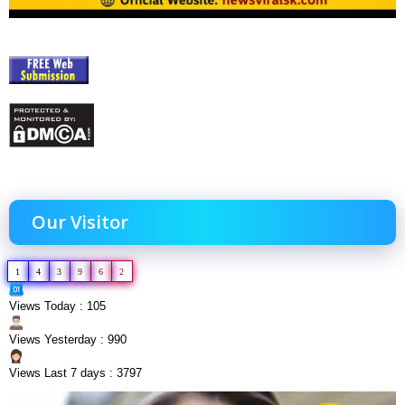
Our Visitor
1
4
3
9
6
2
Views Today : 105
Views Yesterday : 990
Views Last 7 days : 3797