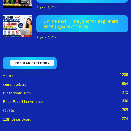
August 6, 2026
Online Part-Time Jobs for Beginners
2026 | शुरुआती लोगों के लिए...
August 6, 2026
POPULAR CATEGORY
1289
समाचार
954
current affairs
372
Bihar board 10th
336
Bihar Board latest news
269
Gk Gs
224
12th Bihar Board