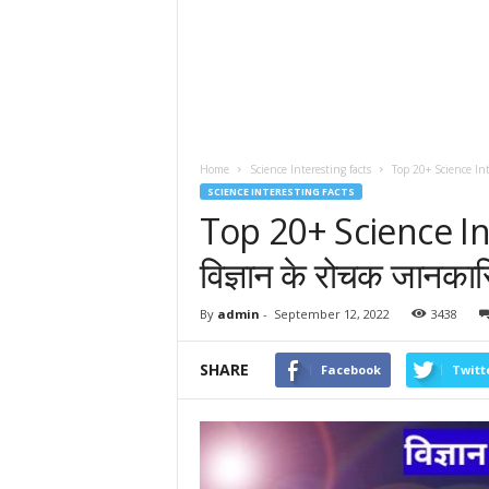
Home
Science Interesting facts
Top 20+ Science Inter
SCIENCE INTERESTING FACTS
Top 20+ Science In
विज्ञान के रोचक जानकारि
By
admin
-
September 12, 2022
3438
SHARE
Facebook
Twitt