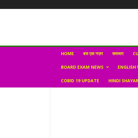
N
HOME
बस एक नज़र
समाचार
CU
e
w
BOARD EXAM NEWS
ENGLISH
s
V
COBID 19 UPDATE
HINDI SHAYAR
i
r
a
l
S
K