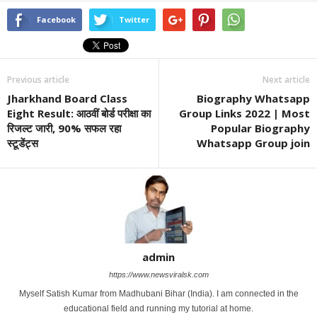
Facebook
Twitter
Previous article
Next article
Jharkhand Board Class
Biography Whatsapp
Eight Result: आठवीं बोर्ड परीक्षा का
Group Links 2022 | Most
रिजल्ट जारी, 90% सफल रहा
Popular Biography
स्टूडेंट्स
Whatsapp Group join
admin
https://www.newsviralsk.com
Myself Satish Kumar from Madhubani Bihar (India). I am connected in the
educational field and running my tutorial at home.