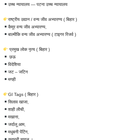
उच्च न्यायालय — पटना उच्च न्यायालय
राष्ट्रीय उद्यान / वन्य जीव अभ्यारण्य ( बिहार )
कैमूर वन्य जीव अभ्यारण्य,
बाल्मीकि वन्य जीव अभ्यारण्य ( टाइगर रिजर्व )
प्रमुख लोक नृत्य ( बिहार )
छऊ
विदेशिया
जट – जटिन
मगही
GI Tags ( बिहार )
सिलाव खाजा,
शाही लीची,
मखाना,
जर्दालू आम,
मधुबनी पेंटिंग,
कतरनी चावल ।