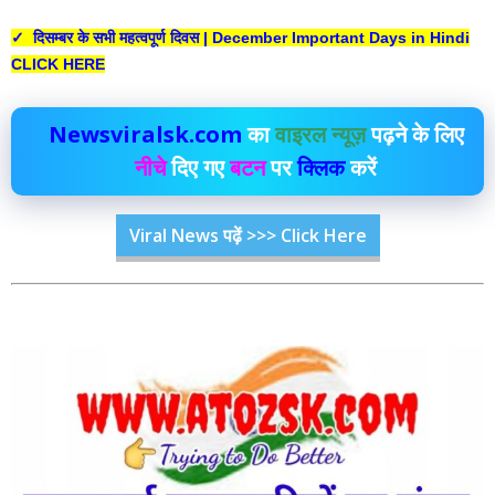
✓ दिसम्बर के सभी महत्वपूर्ण दिवस | December Important Days in Hindi
CLICK HERE
Newsviralsk.com
का
वाइरल न्यूज़
पढ़ने के लिए
नीचे
दिए गए
बटन
पर
क्लिक
करें
Viral News पढ़ें >>> Click Here