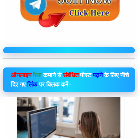
ऑनलाइन
पैसा
कमाने से
संबंधित
पोस्ट
पढ़ने
के लिए नीचे
दिए गए
लिंक
पर क्लिक करें–