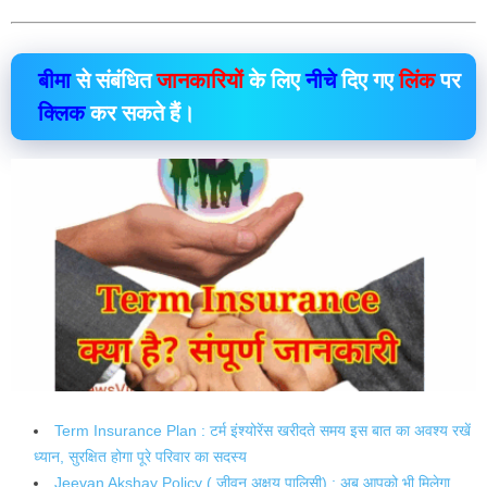
बीमा
से संबंधित
जानकारियों
के लिए
नीचे
दिए गए
लिंक
पर
क्लिक
कर सकते हैं।
Term Insurance Plan : टर्म इंश्योरेंस खरीदते समय इस बात का अवश्य रखें
ध्यान, सुरक्षित होगा पूरे परिवार का सदस्य
Jeevan Akshay Policy ( जीवन अक्षय पालिसी) : अब आपको भी मिलेगा