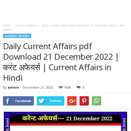
Home
current affairs
Daily Current Affairs pdf Download 21 December 2022 | करंट
अफेयर्स |...
CURRENT AFFAIRS
Daily Current Affairs pdf
Download 21 December 2022 |
करंट अफेयर्स | Current Affairs in
Hindi
By
admin
-
December 21, 2022
1069
0
Facebook
Twitter