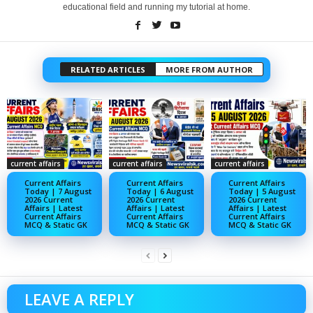
educational field and running my tutorial at home.
RELATED ARTICLES
MORE FROM AUTHOR
current affairs
current affairs
current affairs
Current Affairs
Current Affairs
Current Affairs
Today | 7 August
Today | 6 August
Today | 5 August
2026 Current
2026 Current
2026 Current
Affairs | Latest
Affairs | Latest
Affairs | Latest
Current Affairs
Current Affairs
Current Affairs
MCQ & Static GK
MCQ & Static GK
MCQ & Static GK
LEAVE A REPLY