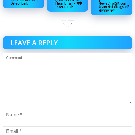
Direct Link
Thumbnail – सिर्फ
NewsViralSK.com
ChatGPT से!
के साथ सीखें और शुरू करें
ऑनलाइन काम
LEAVE A REPLY