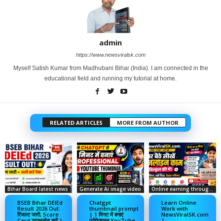
admin
https://www.newsviralsk.com
Myself Satish Kumar from Madhubani Bihar (India). I am connected in the
educational field and running my tutorial at home.
RELATED ARTICLES
MORE FROM AUTHOR
Bihar Board latest news
Generate Ai image video
Online earning through social media
BSEB Bihar DElEd
Chatgpt
Learn Online
Result 2026 Out:
thumbnail prompt
Work with
रिजल्ट जारी, Score
| 1 मिनट में बनाएं
NewsViralSK.com
Card डाउनलोड करें |
प्रोफेशनल YouTube
|