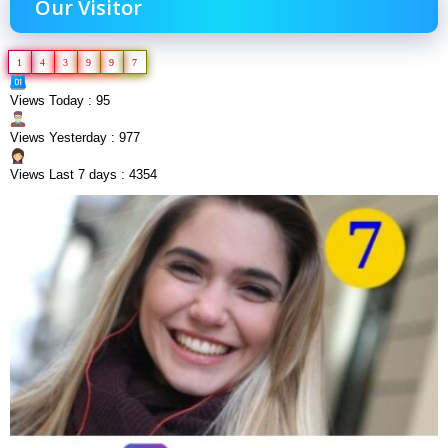
Our Visitor
1
4
3
9
9
7
Views Today : 95
Views Yesterday : 977
Views Last 7 days : 4354