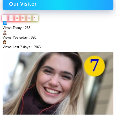
Our Visitor
1
4
3
9
3
1
Views Today : 263
Views Yesterday : 820
Views Last 7 days : 2965