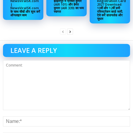
NewsViralSK.com
झंझारपुर में प्रशांत कुमार
Registration Card
|
(AIR 101) और हेमंत
2027 Download:
NewsViralSK.com
कुमार (AIR 339) का भव्य
10वीं और 12वीं डमी
के साथ सीखें और शुरू करें
स्वागत
रजिस्ट्रेशन कार्ड जारी,
ऑनलाइन काम
ऐसे करें डाउनलोड और
सुधार
LEAVE A REPLY