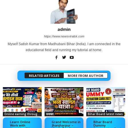
admin
https://www.newsviralsk.com
Myself Satish Kumar from Madhubani Bihar (India). I am connected in the
educational field and running my tutorial at home.
RELATED ARTICLES
MORE FROM AUTHOR
Online earning through social media
समाचार
Bihar Board latest news
Learn Online
Grand Welcome in
Bihar Board
Work with
Jhanjharpur –
Dummy