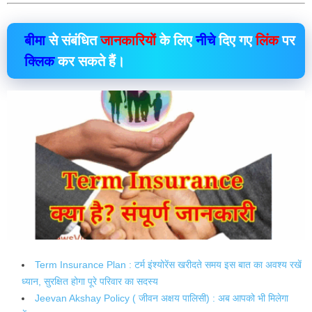
बीमा
से संबंधित
जानकारियों
के लिए
नीचे
दिए गए
लिंक
पर
क्लिक
कर सकते हैं।
Term Insurance Plan : टर्म इंश्योरेंस खरीदते समय इस बात का अवश्य रखें
ध्यान, सुरक्षित होगा पूरे परिवार का सदस्य
Jeevan Akshay Policy ( जीवन अक्षय पालिसी) : अब आपको भी मिलेगा