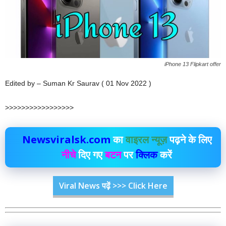
iPhone 13 Flipkart offer
Edited by – Suman Kr Saurav ( 01 Nov 2022 )
>>>>>>>>>>>>>>>>>
Newsviralsk.com
का
वाइरल न्यूज़
पढ़ने के लिए
नीचे
दिए गए
बटन
पर
क्लिक
करें
Viral News पढ़ें >>> Click Here