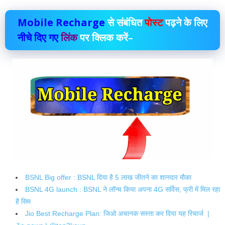
Mobile Recharge
से संबंधित
पोस्ट
पढ़ने के लिए
नीचे दिए गए
लिंक
पर क्लिक करें–
BSNL Big offer : BSNL दिया है 5 लाख जीतने का शानदार मौका
BSNL 4G launch : BSNL ने लॉन्च किया अपना 4G सर्विस, फ्री में मिल रहा
है सिम
Jio Best Recharge Plan: जिओ अचानक सस्ता कर दिया यह रिचार्ज |