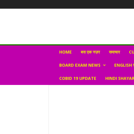
N
HOME
बस एक नज़र
समाचार
CU
e
w
BOARD EXAM NEWS
ENGLISH
s
V
COBID 19 UPDATE
HINDI SHAYAR
i
r
a
l
S
K