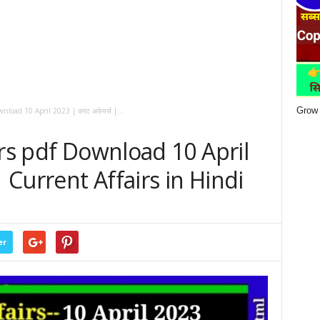
Grow 
nload 10 April 2023 | करंट अफेयर्स |...
irs pdf Download 10 April
| Current Affairs in Hindi
er