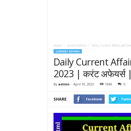
Home
current affairs
Daily Current Affairs pdf Dow
CURRENT AFFAIRS
Daily Current Affa
2023 | करंट अफेयर्स 
By
admin
-
April 10, 2023
1969
0
SHARE
Facebook
Twitt