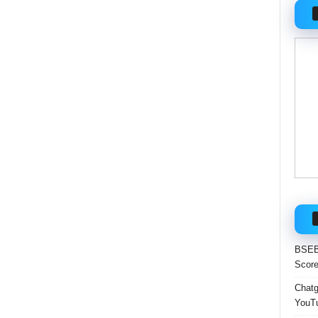
BSEB 
Score
Chatgp
YouTu