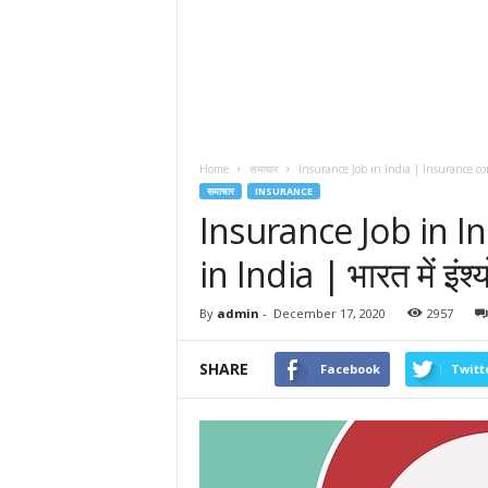
Home
समाचार
Insurance Job in India | Insurance comp
समाचार
INSURANCE
Insurance Job in 
in India | भारत में इंश्य
By
admin
-
December 17, 2020
2957
SHARE
Facebook
Twitt