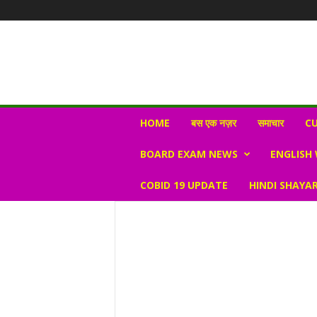
N
HOME
बस एक नज़र
समाचार
CU
e
w
BOARD EXAM NEWS
ENGLISH
s
V
COBID 19 UPDATE
HINDI SHAYAR
i
r
a
l
S
K