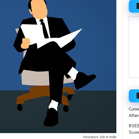
Curre
Affai
BSEB 
Score
Insurance Job in India