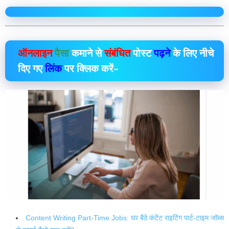
ऑनलाइन
पैसा
कमाने से
संबंधित
पोस्ट
पढ़ने
के लिए नीचे
दिए गए
लिंक
पर क्लिक करें–
Content Writing Part-Time Jobs: घर बैठे कंटेंट राइटिंग पार्ट-टाइम जॉब्स