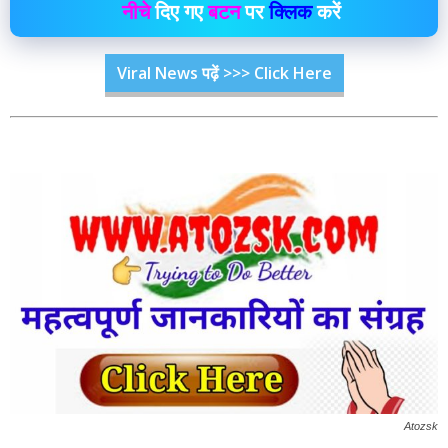
नीचे
दिए गए
बटन
पर
क्लिक
करें
Viral News पढ़ें >>> Click Here
Atozsk