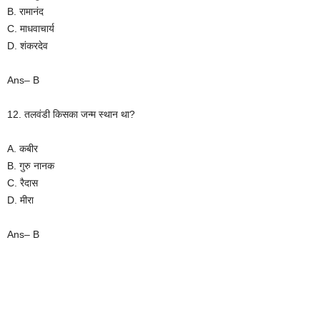
B. रामानंद
C. माधवाचार्य
D. शंकरदेव
Ans– B
12. तलवंडी किसका जन्म स्थान था?
A. कबीर
B. गुरु नानक
C. रैदास
D. मीरा
Ans– B