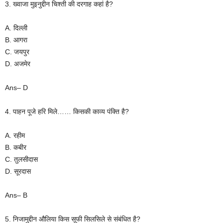
3. ख्वाजा मुइनुद्दीन चिश्ती की दरगाह कहां है?
A. दिल्ली
B. आगरा
C. जयपुर
D. अजमेर
Ans– D
4. पाहन पूजे हरि मिले…… किसकी काव्य पंक्ति है?
A. रहीम
B. कबीर
C. तुलसीदास
D. सूरदास
Ans– B
5. निजामुद्दीन औलिया किस सूफी सिलसिले से संबंधित है?