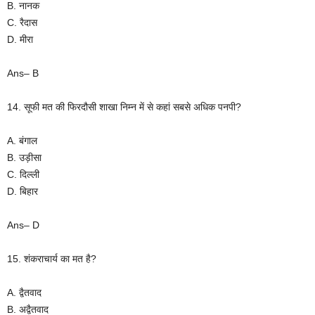
B. नानक
C. रैदास
D. मीरा
Ans– B
14. सूफी मत की फिरदौसी शाखा निम्न में से कहां सबसे अधिक पनपी?
A. बंगाल
B. उड़ीसा
C. दिल्ली
D. बिहार
Ans– D
15. शंकराचार्य का मत है?
A. द्वैतवाद
B. अद्वैतवाद