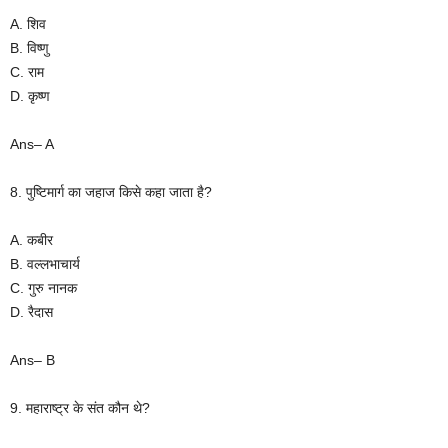
A. शिव
B. विष्णु
C. राम
D. कृष्ण
Ans– A
8. पुष्टिमार्ग का जहाज किसे कहा जाता है?
A. कबीर
B. वल्लभाचार्य
C. गुरु नानक
D. रैदास
Ans– B
9. महाराष्ट्र के संत कौन थे?