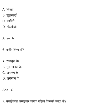
A. चिश्ती
B. सुहारवर्दी
C. कादिरी
D. फिरदौसी
Ans– A
6. कबीर शिष्य थे?
A. रामानुज के
B. गुरु नानक के
C. रामानंद के
D. श्रीरंगम के
Ans– C
7. कराईकाल अम्मइयार नामक महिला किसकी भक्त थी?