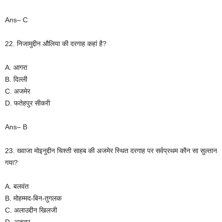
Ans– C
22. निजामुद्दीन औलिया की दरगाह कहां है?
A. आगरा
B. दिल्ली
C. अजमेर
D. फतेहपुर सीकरी
Ans– B
23. ख्वाजा मोइनुद्दीन चिश्ती साहब की अजमेर स्थित दरगाह पर सर्वप्रथम कौन सा सुल्तान
गया?
A. बलवंत
B. मोहम्मद-बिन-तुगलक
C. अलाउद्दीन खिलजी
D. अकबर