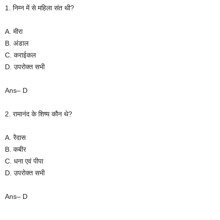
1. निम्न में से महिला संत थी?
A. मीरा
B. अंडाल
C. कराईकल
D. उपरोक्त सभी
Ans– D
2. रामानंद के शिष्य कौन थे?
A. रैदास
B. कबीर
C. धना एवं पीपा
D. उपरोक्त सभी
Ans– D