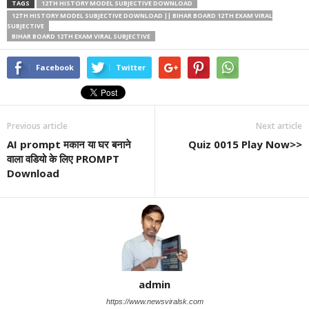
TAGS
12TH HISTORY MODEL SUBJECTIVE DOWNLOAD
12TH HISTORY MODEL SUBJECTIVE DOWNLOAD || BIHAR BOARD 12TH EXAM VIRAL
SUBJECTIVE
BIHAR BOARD 12TH EXAM VIRAL SUBJECTIVE
Facebook
Twitter
Previous article
Next article
AI prompt मकान या घर बनाने
Quiz 0015 Play Now>>
वाला वडियो के लिए PROMPT
Download
admin
https://www.newsviralsk.com