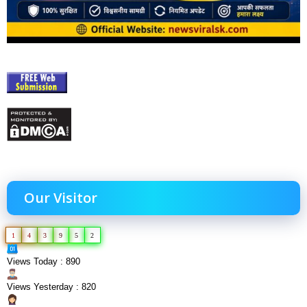
Our Visitor
1
4
3
9
5
2
Views Today : 890
Views Yesterday : 820