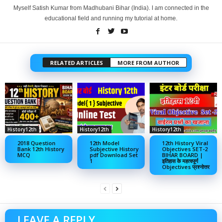
Myself Satish Kumar from Madhubani Bihar (India). I am connected in the
educational field and running my tutorial at home.
RELATED ARTICLES
MORE FROM AUTHOR
History12th
History12th
History12th
2018 Question
12th Model
12th History Viral
Bank 12th History
Subjective History
Objectives SET-2
MCQ
pdf Download Set
BIHAR BOARD |
1
इतिहास के महत्वपूर्ण
Objectives प्रश्नोत्तर
LEAVE A REPLY