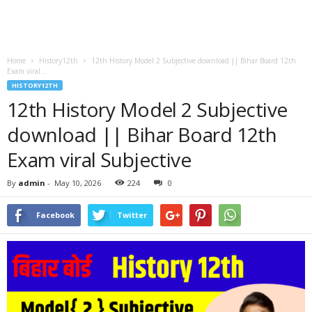
Home
History12th
12th History Model 2 Subjective download || Bihar Board 12th
Exam viral...
HISTORY12TH
12th History Model 2 Subjective
download || Bihar Board 12th
Exam viral Subjective
By
admin
-
May 10, 2026
224
0
Facebook
Twitter