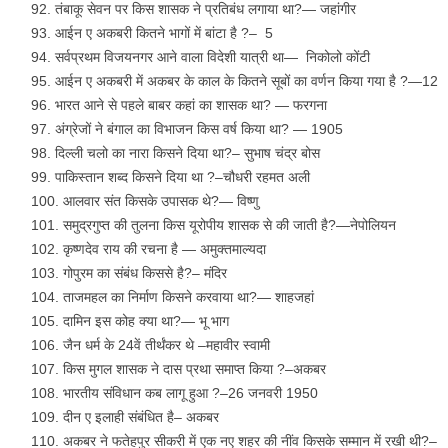
तंबाकू सेवन पर किस शासक ने प्रतिबंध लगाया था?— जहांगीर
आईन ए अकबरी कितने भागों में बांटा है ?– 5
सर्वप्रथम विजयनगर आने वाला विदेशी यात्री था— निकोलो कोंटी
आईन ए अकबरी में अकबर के काल के कितने सूबों का वर्णन किया गया है ?—12
भारत आने से पहले बाबर कहां का शासक था? — फरगना
अंग्रेजों ने बंगाल का विभाजन किस वर्ष किया था? — 1905
दिल्ली चलो का नारा किसने दिया था?– सुभाष चंद्र बोस
पाकिस्तान शब्द किसने दिया था ?–चौधरी रहमत अली
आलवार संत किसके उपासक थे?— विष्णु
समुद्रगुप्त की तुलना किस यूरोपीय शासक से की जाती है?—नेपोलियन
कृष्णदेव राय की रचना है — अमुक्तमाल्यदा
गोपुरम का संबंध किससे है?– मंदिर
ताजमहल का निर्माण किसने करवाया था?— शाहजहां
दामिन इस कोह क्या था?— भू भाग
जैन धर्म के 24वें तीर्थंकर थे –महावीर स्वामी
किस मुगल शासक ने दास प्रथा समाप्त किया ?–अकबर
भारतीय संविधान कब लागू हुआ ?–26 जनवरी 1950
दीन ए इलाही संबंधित है– अकबर
अकबर ने फतेहपुर सीकरी में एक नए शहर की नींव किसके सम्मान में रखी थी?–