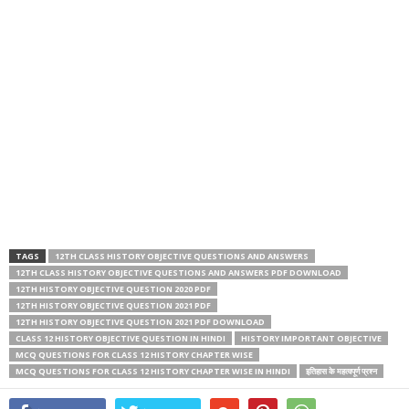
TAGS
12TH CLASS HISTORY OBJECTIVE QUESTIONS AND ANSWERS
12TH CLASS HISTORY OBJECTIVE QUESTIONS AND ANSWERS PDF DOWNLOAD
12TH HISTORY OBJECTIVE QUESTION 2020 PDF
12TH HISTORY OBJECTIVE QUESTION 2021 PDF
12TH HISTORY OBJECTIVE QUESTION 2021 PDF DOWNLOAD
CLASS 12 HISTORY OBJECTIVE QUESTION IN HINDI
HISTORY IMPORTANT OBJECTIVE
MCQ QUESTIONS FOR CLASS 12 HISTORY CHAPTER WISE
MCQ QUESTIONS FOR CLASS 12 HISTORY CHAPTER WISE IN HINDI
इतिहास के महत्वपूर्ण प्रश्न