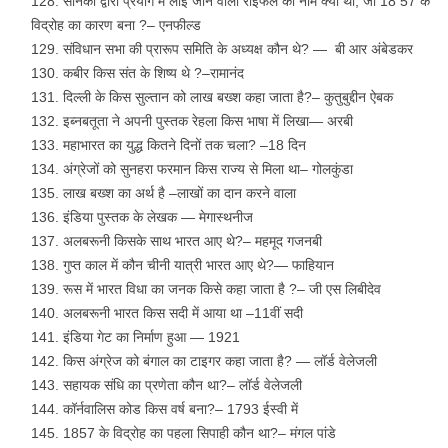
सैनिकों द्वारा प्रयोग में लाई जाने वाली राइफल का नाम क्या था, जो 18 57 के
विद्रोह का कारण बना ?– एनफील्ड
संविधान सभा की प्रारूप समिति के अध्यक्ष कौन थे? — बी आर अंबेडकर
कबीर किस संत के शिष्य थे ?–रामानंद
दिल्ली के किस सुल्तान को लाख बख्श कहा जाता है?– कुतुबुद्दीन ऐबक
इब्नबतूता ने अपनी पुस्तक रेहला किस भाषा में लिखा— अरबी
महाभारत का युद्ध कितने दिनों तक चला? –18 दिन
अंग्रेजों को सुनहरा फरमान किस राज्य से मिला था– गोलकुंडा
लाख बख्श का अर्थ है –लाखों का दान करने वाला
इंडिया पुस्तक के लेखक — मेगास्थनीज
अलबरूनी किसके साथ भारत आए थे?– महमूद गजनबी
गुप्त काल में कौन चीनी यात्री भारत आए थे?— फाहियान
रूस में भारत विधा का जनक किसे कहा जाता है ?– जी एस लिबीदेव
अलबरूनी भारत किस सदी में आया था –11वीं सदी
इंडिया गेट का निर्माण हुआ — 1921
किस अंग्रेज को बंगाल का टाइगर कहा जाता है? — लॉर्ड वेलेजली
सहायक संधि का प्रणेता कौन था?– लॉर्ड वेलेजली
कॉर्नवालिस कोड किस वर्ष बना?– 1793 ईस्वी में
1857 के विद्रोह का पहला सिपाही कौन था?– मंगल पांडे