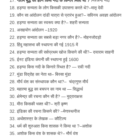
गौतम
बुद्ध
को
ज्ञान
किस
नदी
के
किनारे
मिला
था
?
निरंजना नदी
हड़प्पा सभ्यता के लोग किसकी उपासना करते थे?–मातृ देवी
कौन सा आंदोलन दांडी यात्रा से प्रारंभ हुआ?– सविनय अवज्ञा आंदोलन
हड़प्पा सभ्यता का स्वरूप क्या है?– शहरी सभ्यता
असहयोग आंदोलन –1920
हड़प्पा सभ्यता का सबसे बड़ा नगर कौन है?– मोहनजोदड़ो
हिंदू महासभा की स्थापना की गई 1915 में
हड़प्पा सभ्यता की सर्वप्रथम खोज किसने की थी?– दयाराम साहनी
ईस्ट इंडिया कंपनी की स्थापना हुई 1600
हड़प्पा किस नदी के किनारे स्थित है? — रावी नदी
मुंडा विद्रोह का नेता था– बिरसा मुंडा
मौर्य वंश का संस्थापक कौन था?– चंद्रगुप्त मौर्य
महात्मा बुद्ध का बचपन का नाम था — सिद्धार्थ
क्षेमेन्द्र की रचना कौन सी है? — मुद्राराक्षस
मीरा किसकी भक्त थी?– श्री कृष्ण
इंडिका की रचना किसने की? –मेगास्थनीज
अर्थशास्त्र के लेखक — कौटिल्य
धर्म की शुरुआत किस शासक ने किया था ?–अशोक
अशोक किस वंश के शासक थे?– मौर्य वंश