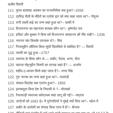
सलीम चिश्ती
मुगल बादशाह अकबर का राज्याभिषेक कब हुआ?–1556
द्रविड़ शैली के मंदिरों का प्रवेश द्वार को क्या कहा जाता था?– गोपुरम
रानी लक्ष्मी बाई का जन्म कहां हुआ था?– काशी में
विजयनगर का महानतम शासक कौन था?– कृष्णदेव राय
हरिहर और बुक्का ने किस वर्ष विजयनगर साम्राज्य की नींव रखी?– 1336
नयनार संत किसके उपासक थे?– शिव
निजामुद्दीन औलिया किस सूफी सिलसिले से संबंधित है? — चिश्ती
प्लासी का युद्ध हुआ –1757
रामानंद के शिष्य कौन थे — कबीर, रैदास, धन्ना, पीपा
ख्वाजा मोइनुद्दीन चिश्ती का दरगाह कहां है? — अजमेर
शहीद-ए-आजम किसे कहा जाता है?– भगत सिंह
गुरु नानक का जन्म कहां हुआ था?– तलवंडी
संथाल विद्रोह कब प्रारंभ हुआ?– 1855
इब्नबतूता किस देश के निवासी थे ?– मोरक्को
रैयतवाड़ी व्यवस्था सर्वप्रथम कहां लागू की गई?– मद्रास
अंग्रेजों को 1662 ई० में पुर्तगालियों ने मुंबई क्यों दिया था?– दहेज में
कबीर के उपदेशों का संग्रह किस ग्रंथ में है?– बीजक