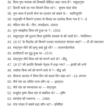
किस गुप्त शासक को लिच्छवी दौहित्र कहा जाता है?- समुद्रगुप्त
दिल्ली चलो का नारा किसने दिया था?– सुभाष चंद्र बोस
गुप्त काल में हस्ती सेना का प्रधान को कहते थे– महपिलुपति
मनुस्मृति में कितने प्रकार के विवाह का उल्लेख किया गया है ?– 8
महिला संत थी– मीरा, कराईकल, अंडाल
पूना समझौता किस वर्ष हुआ था ?– 1932
समुद्रगुप्त की तुलना किस यूरोपीय शासक से की जाती है?– नेपोलियन
18 57 के विद्रोह को किसने प्रथम स्वतंत्रता संग्राम कहां? — वी डी सावरकर
चंद्रगुप्त मौर्य की मृत्यु कहां हुई थी? — श्रवणबेलगोला
हल्दीघाटी का युद्ध हुआ था –1576
चंद्रगुप्त मौर्य किस धर्म को मानने वाले थे? –हिंदू
18 57 की क्रांति किसके नेतृत्व में लड़ा गया? — झांसी की रानी
अशोक किस धर्म को मानने वाले थे ?– बौद्ध धर्म
मौलाना आजाद ने किस दिन को काला दिन कहा था? –16 अगस्त
मौर्य वंश का अंतिम राजा कौन था — वृहद्रथ
मौर्य वंश का संस्थापक था — चंद्रगुप्त
वासुदेव कृष्ण किस वंश से संबंधित थे? — वृष्णि
कांग्रेस की स्थापना- — ,1985
पांच पांडव में सबसे बड़ा कौन था?– युधिष्ठिर