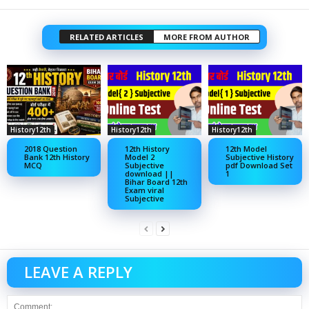
RELATED ARTICLES
MORE FROM AUTHOR
History12th
History12th
History12th
2018 Question
12th History
12th Model
Bank 12th History
Model 2
Subjective History
MCQ
Subjective
pdf Download Set
download ||
1
Bihar Board 12th
Exam viral
Subjective
LEAVE A REPLY