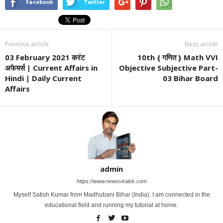
Facebook
Twitter
Previous article
Next article
03 February 2021 करंट
10th { गणित } Math VVI
अफेयर्स | Current Affairs in
Objective Subjective Part-
Hindi | Daily Current
03 Bihar Board
Affairs
admin
https://www.newsviralsk.com
Myself Satish Kumar from Madhubani Bihar (India). I am connected in the
educational field and running my tutorial at home.