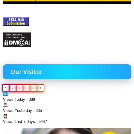
Our Visitor
1
4
4
0
8
3
Views Today : 389
Views Yesterday : 835
Views Last 7 days : 5447