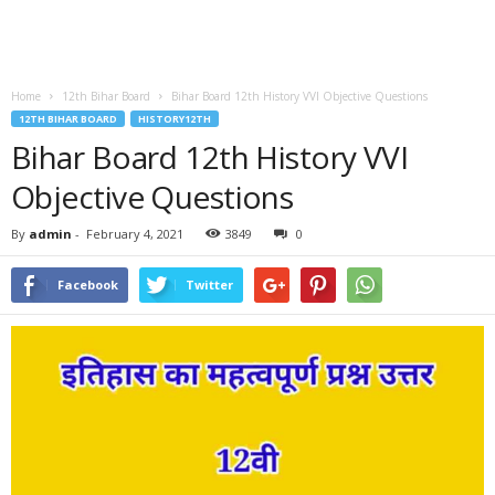
Home
12th Bihar Board
Bihar Board 12th History VVI Objective Questions
12TH BIHAR BOARD
HISTORY12TH
Bihar Board 12th History VVI
Objective Questions
By
admin
-
February 4, 2021
3849
0
Facebook
Twitter