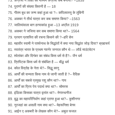
अंग्रेजों ने शिक्षा का माध्यम अंग्रेजी कब बनाया? –1835
पुराणों की संख्या कितनी है — 18
गौतम बुध का जन्म कहां हुआ था ?– कपिलवस्तु के लुंबिनी
अकबर ने तीर्थ यात्रा कर कब समाप्त किया? –1563
जालियांवाला बाग हत्याकांड हुआ –13 अप्रैल 1919
अकबर ने जजिया कर कब समाप्त किया था?– 1564
प्रयाग प्रशस्ति की रचना किसने की ?–हरि सेन
महावीर स्वामी ने पार्श्वनाथ के सिद्धांतों में क्या नया सिद्धांत जोड़ दिया? ब्रह्मचर्य
स्वतंत्र भारत के प्रथम गवर्नर जनरल कौन थे — लॉर्ड माउंटबेटन
श्वेतांबर और दिगंबर का संबंध किस धर्म से है?– जैन धर्म
त्रिपिटक किस धर्म से संबंधित है — बौद्ध धर्म
कोल विद्रोह के नेता थे?– सिद्धू कानू
आर्यों की सभ्यता किस नाम से जानी जाती है ?– वैदिक
आर्यों का सबसे प्रमुख पशु कौन था?– गाय
आर्यों का प्रिय पेय पदार्थ क्या था?– सोमरस
इंडिका किसका यात्रा वृतांत था?– मेगास्थनीज
बुद्ध का महापरिनिर्वाण कहां प्राप्त हुआ था?– कुशीनगर
नूरजहां का असली नाम क्या था?– मेहरूनिशा बेगम
आईन ए अकबरी के लेखक कौन थे?– अबुल फजल