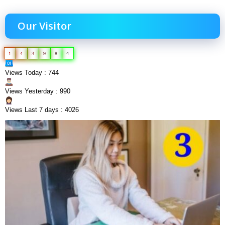
Our Visitor
1
4
3
9
8
4
Views Today : 744
Views Yesterday : 990
Views Last 7 days : 4026