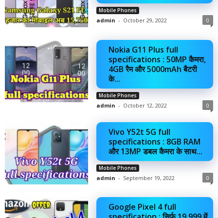
Mobile Phones
admin
-
October 29, 2022
0
Nokia G11 Plus full
specifications : 50MP कैमरा,
4GB रैम और 5000mAh बैटरी
के...
Mobile Phones
admin
-
October 12, 2022
0
Vivo Y52t 5G full
specifications : 8GB RAM
और 13MP डबल कैमरा के साथ...
Mobile Phones
admin
-
September 19, 2022
0
Google Pixel 4 full
specification : सिर्फ 19,999 में