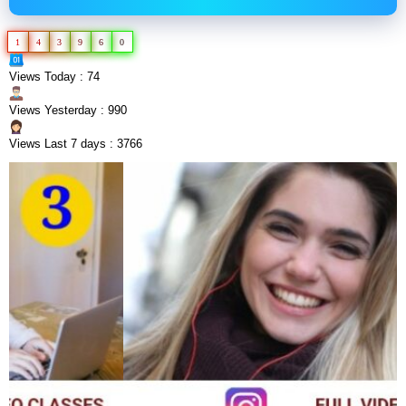
1
4
3
9
6
0
Views Today : 74
Views Yesterday : 990
Views Last 7 days : 3766