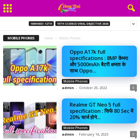
100HINDI-12TH
10TH SCIENCE VIRAL OBJECTIVE 2026
MOBILE PHONES
Home
Mobile Phones
Oppo A17k full
specifications : 8MP कैमरा
और 5000mAh बैटरी क्षमता के
साथ Oppo...
Mobile Phones
admin
-
October 20, 2022
0
Realme GT Neo 5 full
specification : सिर्फ 80 Sec में
20% चार्ज होने...
Mobile Phones
admin
-
February 16, 2023
0