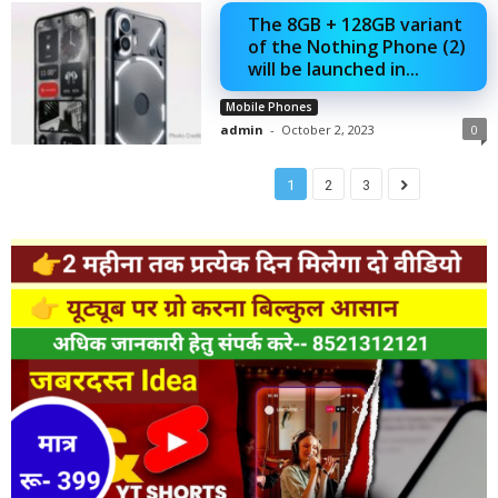
The 8GB + 128GB variant
of the Nothing Phone (2)
will be launched in...
Mobile Phones
admin
-
October 2, 2023
0
1
2
3