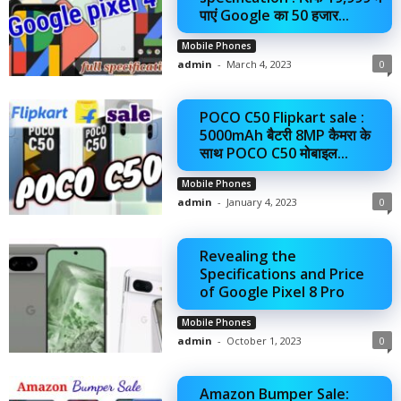
पाएं Google का 50 हजार...
Mobile Phones
admin
-
March 4, 2023
0
POCO C50 Flipkart sale :
5000mAh बैटरी 8MP कैमरा के
साथ POCO C50 मोबाइल...
Mobile Phones
admin
-
January 4, 2023
0
Revealing the
Specifications and Price
of Google Pixel 8 Pro
Mobile Phones
admin
-
October 1, 2023
0
Amazon Bumper Sale: